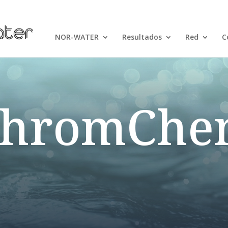
NOR-WATER
Resultados
Red
C
ChromChe