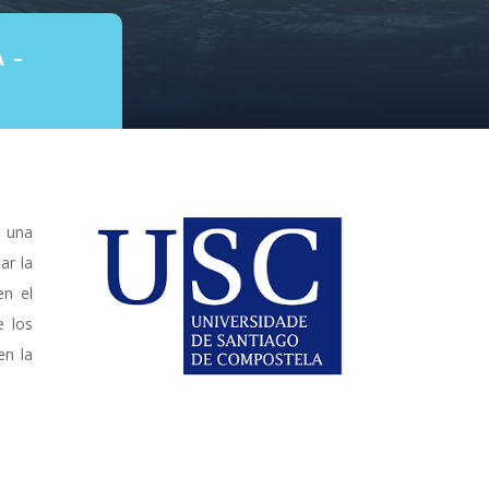
 –
 una
ar la
en el
e los
en la