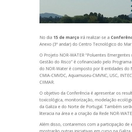
No dia
15 de março
irá realizar-se a
Conferênc
Anexo (3º andar) do Centro Tecnológico do M
O Projeto NOR-WATER “Poluentes Emergentes na
Gestão do Risco” é cofinanciado pelo Progra
do NOR-Water é composto por 8 entidades do N
CMIA-CMVDC, Aquamuseu-CMVNC, USC, INTECM
CIIMAR.
O objetivo da Conferência é apresentar os resul
toxicológica, monitorização, modelação ecológ
da Galiza e do Norte de Portugal. Também serã
literacia na área e a criação da Rede NOR-WATE
Além disso, contaremos com a participação de 
mostrarão outras iniciativas em curso na Galiz