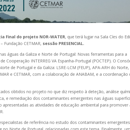
ia Final do projeto NOR-WATER
, que terá lugar na Sala Cíes do Edi
ar – Fundação CETMAR,
sessão PRESENCIAL.
s águas da Galiza e Norte de Portugal: Novas ferramentas para a
ma de Cooperação INTERREG VA Espanha-Portugal (POCTEP). O Consó
orte de Portugal e da Galiza: LSRE-LCM (FEUP), APA-ARH do Norte,
AR e CETMAR, com a colaboração de ANABAM, e a coordenação 
tados obtidos no projeto no que diz respeito à deteção, análise quím
ica, e remediação dos contaminantes emergentes nas águas superfici
o apresentadas as atividades de educação ambiental para promover 
R.
especialistas de referência no estudo dos contaminantes emergente
a e no Norte de Portugal, relacionadas com este tema. Finalmente, u